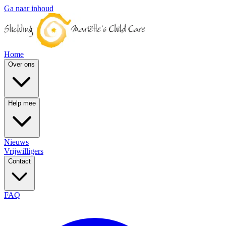
Ga naar inhoud
Home
Over ons
Help mee
Nieuws
Vrijwilligers
Contact
FAQ