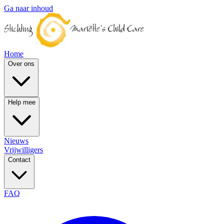
Ga naar inhoud
Home
Over ons
Help mee
Nieuws
Vrijwilligers
Contact
FAQ