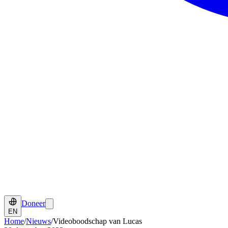
Doneer
EN
Home
/
Nieuws
/
Videoboodschap van Lucas