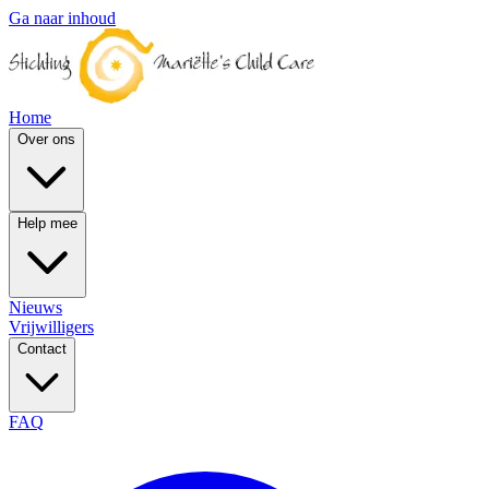
Ga naar inhoud
Home
Over ons
Help mee
Nieuws
Vrijwilligers
Contact
FAQ