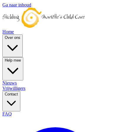
Ga naar inhoud
Home
Over ons
Help mee
Nieuws
Vrijwilligers
Contact
FAQ