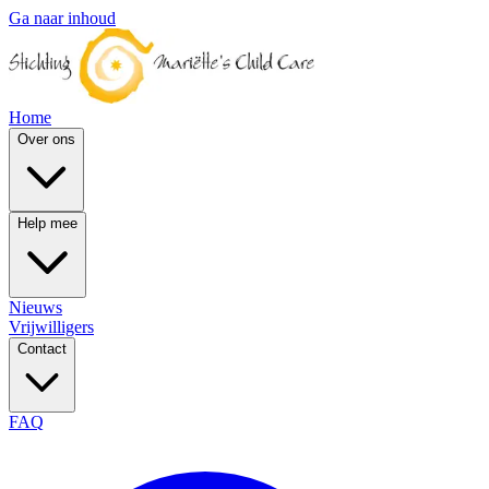
Ga naar inhoud
Home
Over ons
Help mee
Nieuws
Vrijwilligers
Contact
FAQ